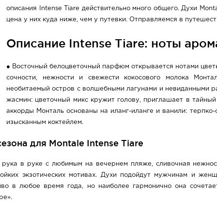
описания Intense Tiare действительно много общего. Духи Mon
цена у них куда ниже, чем у путевки. Отправляемся в путешес
Описание Intense Tiare: ноты аром
● Восточный белоцветочный парфюм открывается нотами цветка
сочности, нежности и свежести кокосового молока Монта
необитаемый остров с волшебными лагунами и невиданными рас
жасмин: цветочный микс кружит голову, приглашает в тайный
аккорды Монталь основаны на иланг-иланге и ванили: терпко-
изысканным коктейлем.
зона для Montale Intense Tiare
а, рука в руке с любимым на вечернем пляже, сливочная нежно
стойких экзотических мотивах. Духи подойдут мужчинам и же
иво в любое время года, но наиболее гармонично она сочета
ре».