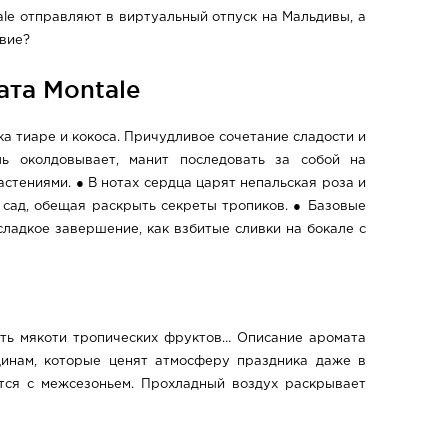
tale отправляют в виртуальный отпуск на Мальдивы, а
твие?
ата Montale
 тиаре и кокоса. Причудливое сочетание сладости и
ль околдовывает, манит последовать за собой на
тениями. ● В нотах сердца царят непальская роза и
 сад, обещая раскрыть секреты тропиков. ● Базовые
сладкое завершение, как взбитые сливки на бокале с
сть мякоти тропических фруктов… Описание аромата
нщинам, которые ценят атмосферу праздника даже в
ется с межсезоньем. Прохладный воздух раскрывает