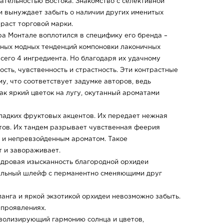
ательностью Востока. Знакомство с селективной
и вынуждает забыть о наличии других именитых
раст торговой марки.
а Монтале воплотился в специфику его бренда –
ных модных тенденций компоновки лаконичных
всего 4 ингредиента. Но благодаря их удачному
сть, чувственность и страстность. Эти контрастные
у, что соответствует задумке авторов, ведь
ак яркий цветок на лугу, окутанный ароматами
ладких фруктовых акцентов. Их передает нежная
тов. Их тандем разрывает чувственная феерия
 и непревзойденным ароматом. Такое
т и завораживает.
удровая изысканность благородной орхидеи
ельный шлейф с перманентно сменяющими друг
анга и яркой экзотикой орхидеи невозможно забыть.
 проявлениях.
волизирующий гармонию солнца и цветов,