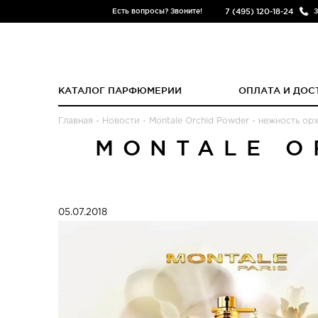
7 (495) 120-18-24
Есть вопросы? Звоните!
З
КАТАЛОГ ПАРФЮМЕРИИ
ОПЛАТА И ДОС
Главная
-
Новости
-
Montale Orchid Powder - нежность ор
MONTALE O
05.07.2018