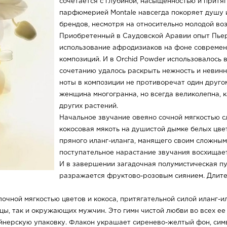
сочетается с глубиной, насыщенностью и притяг
парфюмерией Montale навсегда покоряет душу 
брендов, несмотря на относительно молодой воз
Приобретенный в Саудовской Аравии опыт Пьер
использование афродизиаков на фоне современ
композиций. И в Orchid Powder использовалось 
сочетанию удалось раскрыть нежность и невинно
ноты в композиции не противоречат один другом
женщина многогранна, но всегда великолепна, к
других растений.
Начальное звучание овеяно сочной мягкостью с
кокосовая мякоть на душистой дымке белых цве
пряного иланг-иланга, манящего своим сложным
поступательное нарастание звучания восхищае
И в завершении загадочная полумистическая п
разражается фруктово-розовым сиянием. Длит
ной мягкостью цветов и кокоса, притягательной силой иланг-ил
цы, так и окружающих мужчин. Это гимн чистой любви во всех ее
йнерскую упаковку. Флакон украшает сиренево-желтый фон, сим