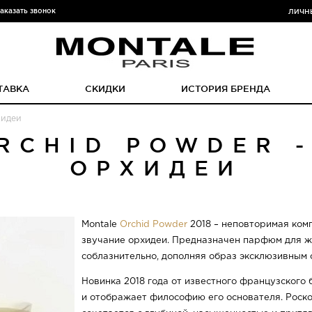
аказать звонок
ЛИЧН
ТАВКА
СКИДКИ
ИСТОРИЯ БРЕНДА
хидеи
RCHID POWDER 
ОРХИДЕИ
Montale
Orchid Powder
2018 – неповторимая комп
звучание орхидеи. Предназначен парфюм для ж
соблазнительно, дополняя образ эксклюзивным
Новинка 2018 года от известного французского
и отображает философию его основателя. Роск