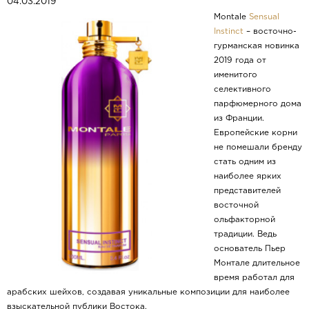
04.03.2019
Montale
Sensual
Instinct
– восточно-
гурманская новинка
2019 года от
именитого
селективного
парфюмерного дома
из Франции.
Европейские корни
не помешали бренду
стать одним из
наиболее ярких
представителей
восточной
ольфакторной
традиции. Ведь
основатель Пьер
Монтале длительное
время работал для
арабских шейхов, создавая уникальные композиции для наиболее
взыскательной публики Востока.