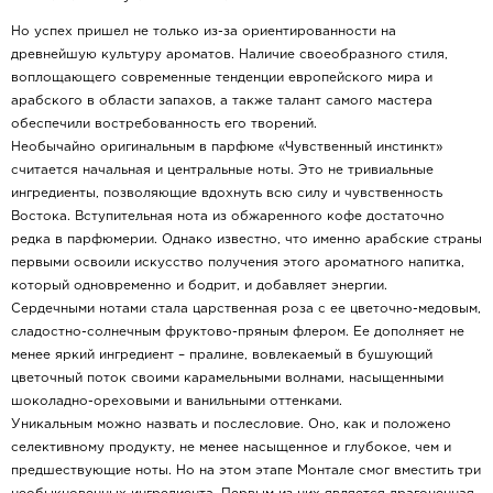
Но успех пришел не только из-за ориентированности на
древнейшую культуру ароматов. Наличие своеобразного стиля,
воплощающего современные тенденции европейского мира и
арабского в области запахов, а также талант самого мастера
обеспечили востребованность его творений.
Необычайно оригинальным в парфюме «Чувственный инстинкт»
считается начальная и центральные ноты. Это не тривиальные
ингредиенты, позволяющие вдохнуть всю силу и чувственность
Востока. Вступительная нота из обжаренного кофе достаточно
редка в парфюмерии. Однако известно, что именно арабские страны
первыми освоили искусство получения этого ароматного напитка,
который одновременно и бодрит, и добавляет энергии.
Сердечными нотами стала царственная роза с ее цветочно-медовым,
сладостно-солнечным фруктово-пряным флером. Ее дополняет не
менее яркий ингредиент – пралине, вовлекаемый в бушующий
цветочный поток своими карамельными волнами, насыщенными
шоколадно-ореховыми и ванильными оттенками.
Уникальным можно назвать и послесловие. Оно, как и положено
селективному продукту, не менее насыщенное и глубокое, чем и
предшествующие ноты. Но на этом этапе Монтале смог вместить три