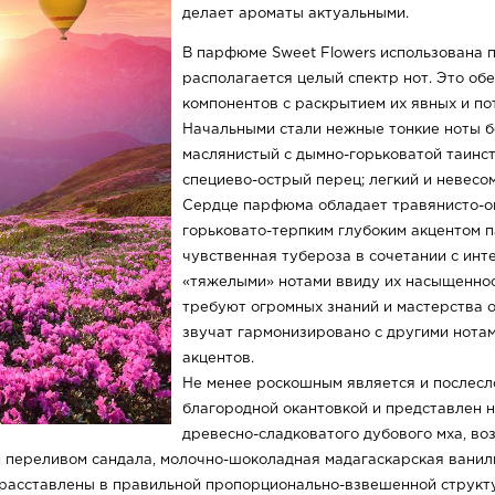
делает ароматы актуальными.
В парфюме Sweet Flowers использована 
располагается целый спектр нот. Это об
компонентов с раскрытием их явных и по
Начальными стали нежные тонкие ноты бе
маслянистый с дымно-горьковатой таинст
специево-острый перец; легкий и невесо
Сердце парфюма обладает травянисто-о
горьковато-терпким глубоким акцентом п
чувственная тубероза в сочетании с ин
«тяжелыми» нотами ввиду их насыщенност
требуют огромных знаний и мастерства о
звучат гармонизировано с другими нота
акцентов.
Не менее роскошным является и послес
благородной окантовкой и представлен н
древесно-сладковатого дубового мха, во
м переливом сандала, молочно-шоколадная мадагаскарская ванил
расставлены в правильной пропорционально-взвешенной структу