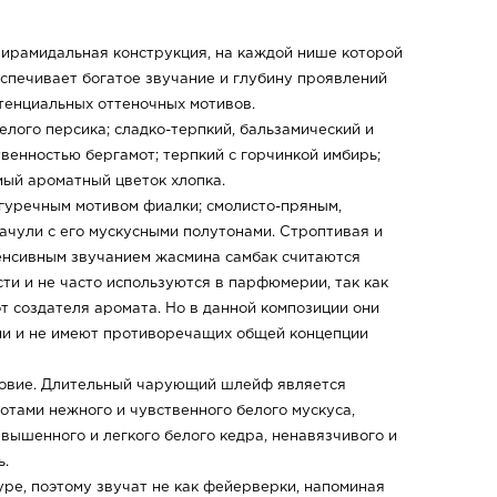
пирамидальная конструкция, на каждой нише которой
еспечивает богатое звучание и глубину проявлений
тенциальных оттеночных мотивов.
лого персика; сладко-терпкий, бальзамический и
венностью бергамот; терпкий с горчинкой имбирь;
мый ароматный цветок хлопка.
гуречным мотивом фиалки; смолисто-пряным,
ачули с его мускусными полутонами. Строптивая и
тенсивным звучанием жасмина самбак считаются
и и не часто используются в парфюмерии, так как
т создателя аромата. Но в данной композиции они
ми и не имеют противоречащих общей концепции
ловие. Длительный чарующий шлейф является
отами нежного и чувственного белого мускуса,
звышенного и легкого белого кедра, ненавязчивого и
ь.
ре, поэтому звучат не как фейерверки, напоминая