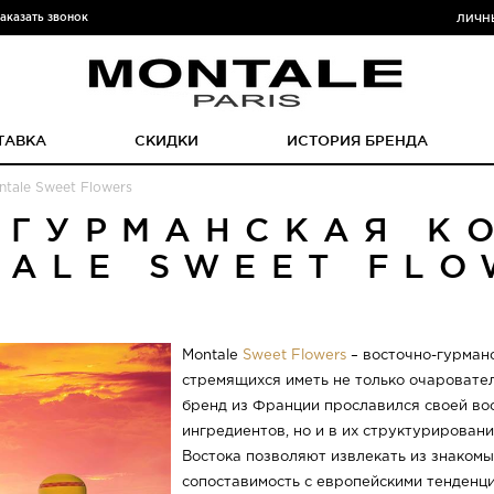
аказать звонок
ЛИЧН
ТАВКА
СКИДКИ
ИСТОРИЯ БРЕНДА
tale Sweet Flowers
-ГУРМАНСКАЯ К
TALE SWEET FLO
Montale
Sweet Flowers
– восточно-гурманс
стремящихся иметь не только очаровате
бренд из Франции прославился своей во
ингредиентов, но и в их структурирован
Востока позволяют извлекать из знакомы
сопоставимость с европейскими тенденц