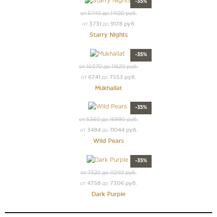
-35%
от 5740 до 14120 руб.
3731
9178 руб.
от
до
Starry Nights
-35%
от 10370 до 11620 руб.
6741
7553 руб.
от
до
Mukhallat
-35%
от 5360 до 16990 руб.
3484
11044 руб.
от
до
Wild Pears
-35%
от 7320 до 11240 руб.
4758
7306 руб.
от
до
Dark Purple