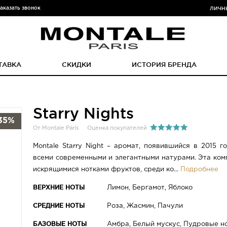
аказать звонок
ЛИЧН
ТАВКА
СКИДКИ
ИСТОРИЯ БРЕНДА
Starry Nights
35%
От Montale Paris
Оценка покупателей
Montale Starry Night – аромат, появившийся в 2015 г
всеми современными и элегантными натурами. Эта ком
искрящимися нотками фруктов, среди ко...
Подробнее
ВЕРХНИЕ НОТЫ
Лимон, Бергамот, Яблоко
СРЕДНИЕ НОТЫ
Роза, Жасмин, Пачули
БАЗОВЫЕ НОТЫ
Амбра, Белый мускус, Пудровые н