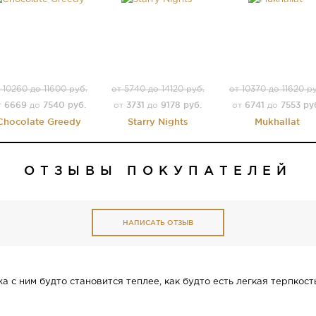
 10260 до 11600 руб.
от 5740 до 14120 руб.
от 10370 до 11620 р
6669
7540 руб.
3731
9178 руб.
6741
7553 ру
т
до
от
до
от
до
Chocolate Greedy
Starry Nights
Mukhallat
ОТЗЫВЫ ПОКУПАТЕЛЕЙ
НАПИСАТЬ ОТЗЫВ
жа с ним будто становится теплее, как будто есть легкая терпкост