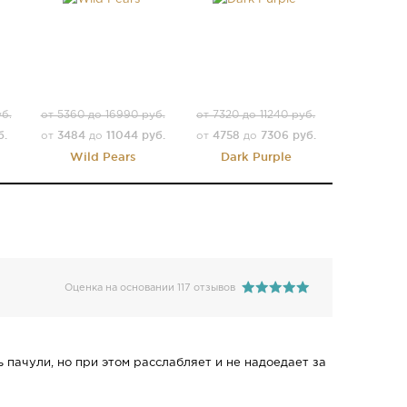
уб.
от 5360 до 16990 руб.
от 7320 до 11240 руб.
б.
3484
11044 руб.
4758
7306 руб.
от
до
от
до
Wild Pears
Dark Purple
Оценка на основании 117 отзывов
ь пачули, но при этом расслабляет и не надоедает за