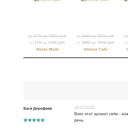
от 5740 до 12840 руб.
от 5990 до 11550 руб.
от
3731
8346 руб.
3894
7508 руб.
от
до
от
до
о
Roses Musk
Intense Cafe
28.07.2026
Вася Дорофеев
Взял этот аромат себе - ко
день.