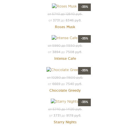
-35%
от 5740 до 12840 руб.
3731
8346 руб.
от
до
Roses Musk
-35%
от 5990 до 11550 руб.
3894
7508 руб.
от
до
Intense Cafe
-35%
от 10260 до 11600 руб.
6669
7540 руб.
от
до
Chocolate Greedy
-35%
от 5740 до 14120 руб.
3731
9178 руб.
от
до
Starry Nights