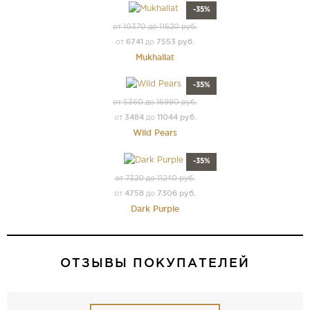
-35%
от 10370 до 11620 руб.
6741
7553 руб.
от
до
Mukhallat
-35%
от 5360 до 16990 руб.
3484
11044 руб.
от
до
Wild Pears
-35%
от 7320 до 11240 руб.
4758
7306 руб.
от
до
Dark Purple
ОТЗЫВЫ ПОКУПАТЕЛЕЙ