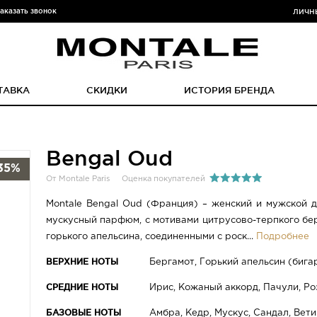
аказать звонок
ЛИЧН
ТАВКА
СКИДКИ
ИСТОРИЯ БРЕНДА
Bengal Oud
35%
От Montale Paris
Оценка покупателей
Montale Bengal Oud (Франция) – женский и мужской д
мускусный парфюм, с мотивами цитрусово-терпкого бе
горького апельсина, соединенными с роск...
Подробнее
ВЕРХНИЕ НОТЫ
Бергамот, Горький апельсин (бига
СРЕДНИЕ НОТЫ
Ирис, Кожаный аккорд, Пачули, Ро
БАЗОВЫЕ НОТЫ
Амбра, Кедр, Мускус, Сандал, Вет