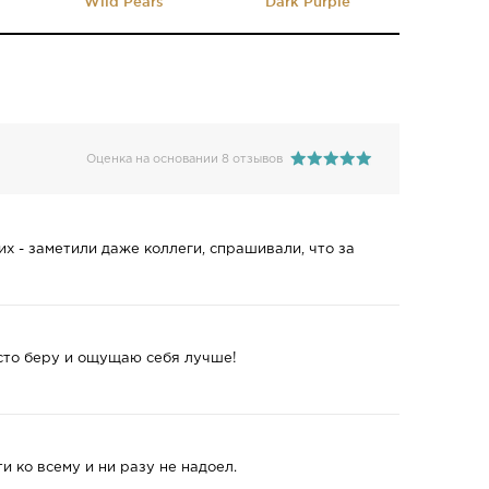
Wild Pears
Dark Purple
Оценка на основании 8 отзывов
их - заметили даже коллеги, спрашивали, что за
осто беру и ощущаю себя лучше!
и ко всему и ни разу не надоел.