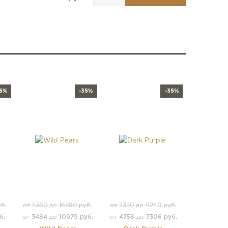
35%
-35%
-35%
уб.
от 5360 до 16890 руб.
от 7320 до 11240 руб.
б.
3484
10979 руб.
4758
7306 руб.
от
до
от
до