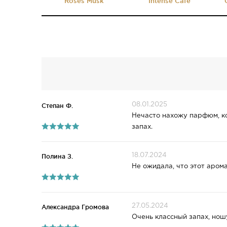
Roses Musk
Intense Cafe
08.01.2025
Степан Ф.
Нечасто нахожу парфюм, кот
запах.
18.07.2024
Полина З.
Не ожидала, что этот аром
27.05.2024
Александра Громова
Очень классный запах, ношу