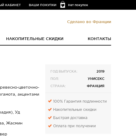
ЫЙ КАБИНЕТ
ВАШИ ПОКУПКИ
Нет покупок
Сделано во Франции
НАКОПИТЕЛЬНЫЕ СКИДКИ
КОНТАКТЫ
ГОД ВЫПУСКА:
2019
ПОЛ:
УНИСЕКС
СТРАНА:
ФРАНЦИЯ
ревесно-цветочно-
ргамота, акцентами
100% Гарантия подлинности
Накопительные скидки
радия), Уд
Быстрая доставка
за, Жасмин
Оплата при получении
ивер