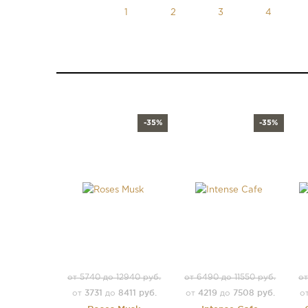
-35%
-35%
от 5740 до 12940 руб.
от 6490 до 11550 руб.
от
3731
8411 руб.
4219
7508 руб.
от
до
от
до
о