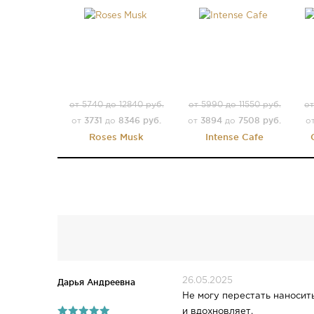
от 5740 до 12840 руб.
от 5990 до 11550 руб.
от
3731
8346 руб.
3894
7508 руб.
от
до
от
до
о
Roses Musk
Intense Cafe
26.05.2025
Дарья Андреевна
Не могу перестать наносит
и вдохновляет.