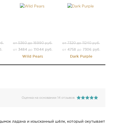
уб.
от 5360 до 16990 руб.
от 7320 до 11240 руб.
б.
3484
11044 руб.
4758
7306 руб.
от
до
от
до
Wild Pears
Dark Purple
Оценка на основании 14 отзывов
й дымок ладана и изысканный шёлк, который окутывает