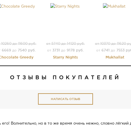
 10260 до 11600 руб.
от 5740 до 14120 руб.
от 10370 до 11620 р
6669
7540 руб.
3731
9178 руб.
6741
7553 ру
т
до
от
до
от
до
Chocolate Greedy
Starry Nights
Mukhallat
ОТЗЫВЫ ПОКУПАТЕЛЕЙ
НАПИСАТЬ ОТЗЫВ
ь его! Волнительно, но в то же время очень нежно, словно лёгки