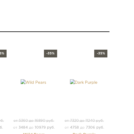
35%
-35%
-35%
уб.
от 5360 до 16890 руб.
от 7320 до 11240 руб.
б.
3484
10979 руб.
4758
7306 руб.
от
до
от
до