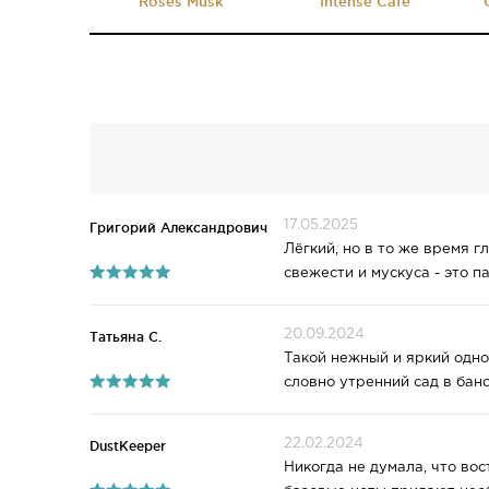
Roses Musk
Intense Cafe
17.05.2025
Григорий Александрович
Лёгкий, но в то же время 
свежести и мускуса - это п
20.09.2024
Татьяна С.
Такой нежный и яркий одно
словно утренний сад в бан
22.02.2024
DustKeeper
Никогда не думала, что во