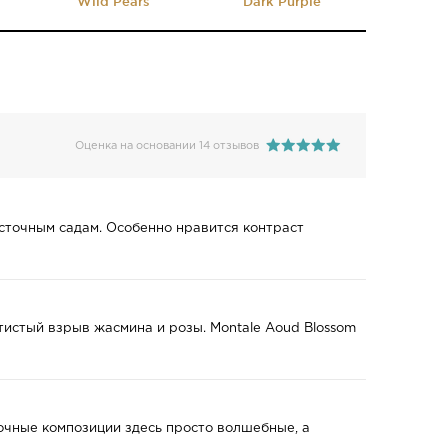
Wild Pears
Dark Purple
Оценка на основании 14 отзывов
осточным садам. Особенно нравится контраст
тистый взрыв жасмина и розы. Montale Aoud Blossom
очные композиции здесь просто волшебные, а