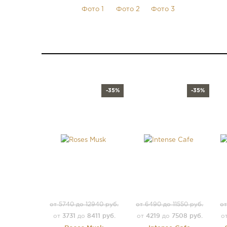
-35%
-35%
от 5740 до 12940 руб.
от 6490 до 11550 руб.
от
3731
8411 руб.
4219
7508 руб.
от
до
от
до
о