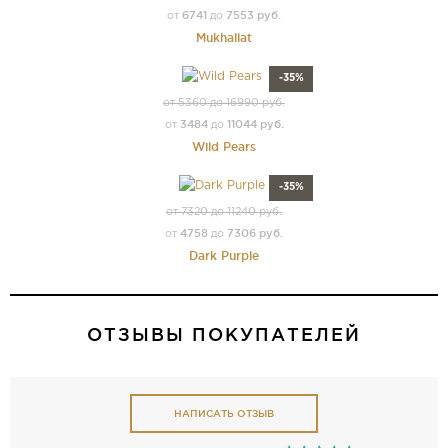
6741
7553 руб.
от
до
Mukhallat
-35%
от 5360 до 16990 руб.
3484
11044 руб.
от
до
Wild Pears
-35%
от 7320 до 11240 руб.
4758
7306 руб.
от
до
Dark Purple
ОТЗЫВЫ ПОКУПАТЕЛЕЙ
НАПИСАТЬ ОТЗЫВ