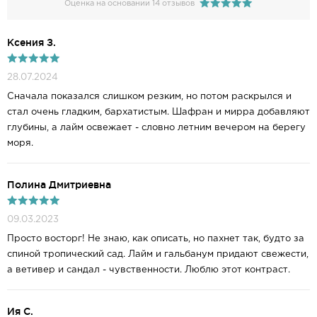
Оценка на основании 14 отзывов
Ксения З.
28.07.2024
Сначала показался слишком резким, но потом раскрылся и
стал очень гладким, бархатистым. Шафран и мирра добавляют
глубины, а лайм освежает - словно летним вечером на берегу
моря.
Полина Дмитриевна
09.03.2023
Просто восторг! Не знаю, как описать, но пахнет так, будто за
спиной тропический сад. Лайм и гальбанум придают свежести,
а ветивер и сандал - чувственности. Люблю этот контраст.
Ия С.