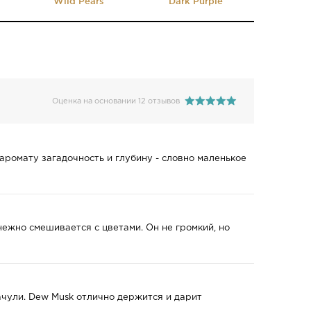
Wild Pears
Dark Purple
Оценка на основании 12 отзывов
аромату загадочность и глубину - словно маленькое
нежно смешивается с цветами. Он не громкий, но
ачули. Dew Musk отлично держится и дарит