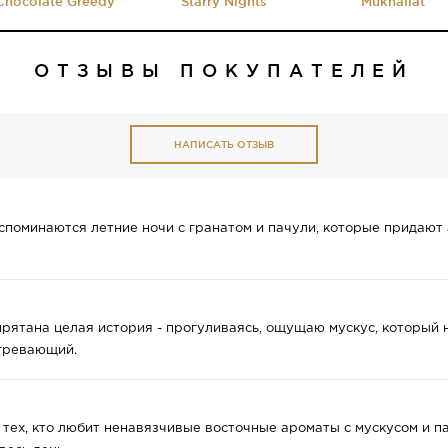
Chocolate Greedy
Starry Nights
Mukhallat
ОТЗЫВЫ ПОКУПАТЕЛЕЙ
НАПИСАТЬ ОТЗЫВ
вспоминаются летние ночи с гранатом и пачули, которые придают 
прятана целая история - прогуливаясь, ощущаю мускус, который 
огревающий.
 тех, кто любит ненавязчивые восточные ароматы с мускусом и п