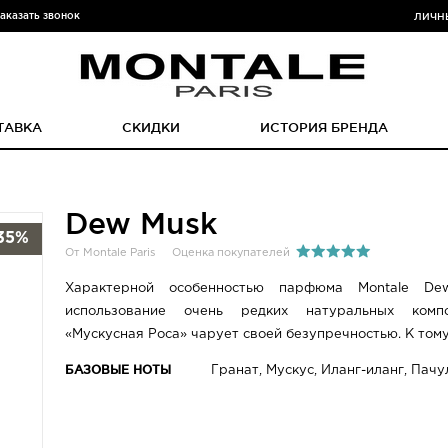
аказать звонок
ЛИЧН
ТАВКА
СКИДКИ
ИСТОРИЯ БРЕНДА
Dew Musk
35%
От Montale Paris
Оценка покупателей
Характерной особенностью парфюма Montale De
использование очень редких натуральных компо
«Мускусная Роса» чарует своей безупречностью. К тому 
БАЗОВЫЕ НОТЫ
Гранат, Мускус, Иланг-иланг, Пачу