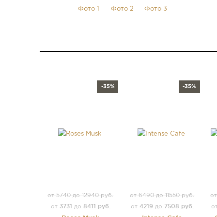
-35%
-35%
от 5740 до 12940 руб.
от 6490 до 11550 руб.
от
3731
8411 руб.
4219
7508 руб.
от
до
от
до
о