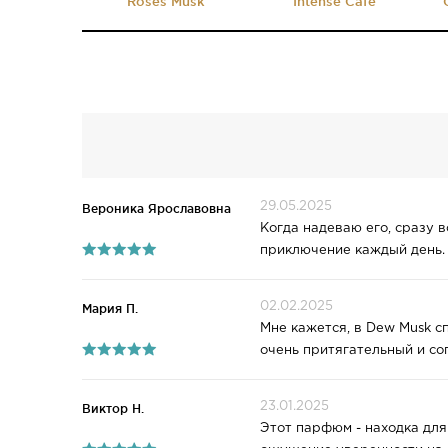
Roses Musk
Intense Cafe
29.05.2025
Вероника Ярославовна
Когда надеваю его, сразу 
приключение каждый день.
02.02.2025
Мария П.
Мне кажется, в Dew Musk с
очень притягательный и с
23.01.2025
Виктор Н.
Этот парфюм - находка для