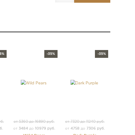
35%
-35%
-35%
уб.
от 5360 до 16890 руб.
от 7320 до 11240 руб.
б.
3484
10979 руб.
4758
7306 руб.
от
до
от
до