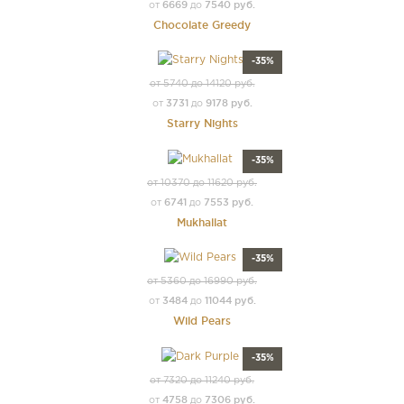
6669
7540 руб.
от
до
Chocolate Greedy
-35%
от 5740 до 14120 руб.
3731
9178 руб.
от
до
Starry Nights
-35%
от 10370 до 11620 руб.
6741
7553 руб.
от
до
Mukhallat
-35%
от 5360 до 16990 руб.
3484
11044 руб.
от
до
Wild Pears
-35%
от 7320 до 11240 руб.
4758
7306 руб.
от
до