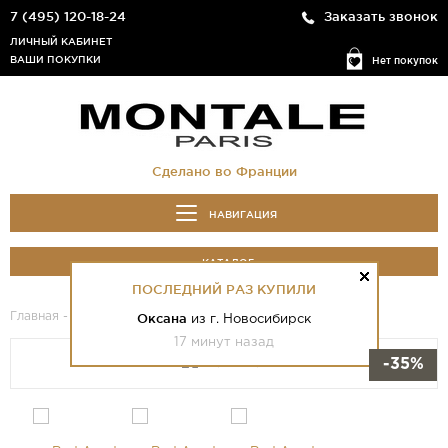
7 (495) 120-18-24
Заказать звонок
ЛИЧНЫЙ КАБИНЕТ
ВАШИ ПОКУПКИ
Нет покупок
Сделано во Франции
НАВИГАЦИЯ
КАТАЛОГ
ПОСЛЕДНИЙ РАЗ КУПИЛИ
Главная
-
Каталог
- Red Aoud
Оксана
из г. Новосибирск
17 минут назад
-35%