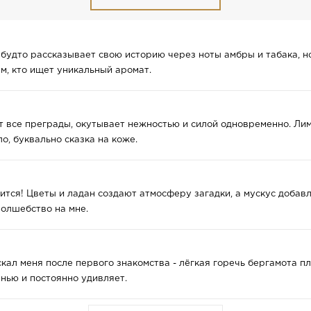
н будто рассказывает свою историю через ноты амбры и табака, н
м, кто ищет уникальный аромат.
т все преграды, окутывает нежностью и силой одновременно. Лим
о, буквально сказка на коже.
рится! Цветы и ладан создают атмосферу загадки, а мускус доба
волшебство на мне.
скал меня после первого знакомства - лёгкая горечь бергамота п
нью и постоянно удивляет.