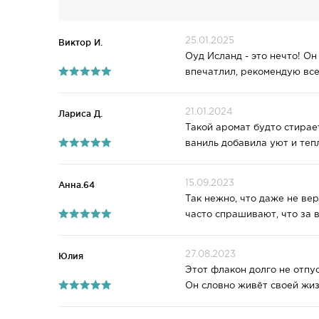
25.01.2025
Виктор И.
Оуд Исланд - это нечто! О
впечатлил, рекомендую все
21.01.2024
Лариса Д.
Такой аромат будто стирае
ваниль добавила уют и тепл
15.09.2023
Анна.64
Так нежно, что даже не ве
часто спрашивают, что за 
27.08.2023
Юлия
Этот флакон долго не отпу
Он словно живёт своей жиз