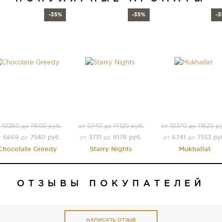
-35%
-35%
-
 10260 до 11600 руб.
от 5740 до 14120 руб.
от 10370 до 11620 р
6669
7540 руб.
3731
9178 руб.
6741
7553 ру
т
до
от
до
от
до
Chocolate Greedy
Starry Nights
Mukhallat
ОТЗЫВЫ ПОКУПАТЕЛЕЙ
НАПИСАТЬ ОТЗЫВ