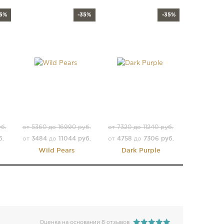
35%
-35%
-35%
уб.
от 5360 до 16990 руб.
от 7320 до 11240 руб.
б.
3484
11044 руб.
4758
7306 руб.
от
до
от
до
Wild Pears
Dark Purple
Оценка на основании 8 отзывов