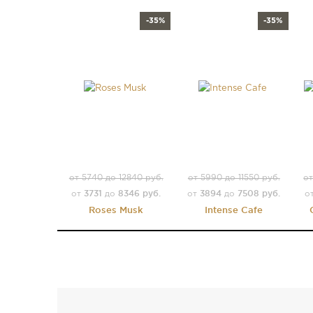
-35%
-35%
от 5740 до 12840 руб.
от 5990 до 11550 руб.
от
3731
8346 руб.
3894
7508 руб.
от
до
от
до
о
Roses Musk
Intense Cafe