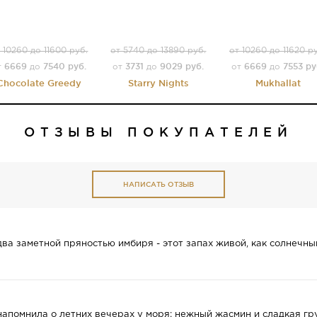
 10260 до 11600 руб.
от 5740 до 13890 руб.
от 10260 до 11620 р
6669
7540 руб.
3731
9029 руб.
6669
7553 ру
т
до
от
до
от
до
Chocolate Greedy
Starry Nights
Mukhallat
ОТЗЫВЫ ПОКУПАТЕЛЕЙ
НАПИСАТЬ ОТЗЫВ
два заметной пряностью имбиря - этот запах живой, как солнечны
апомнила о летних вечерах у моря: нежный жасмин и сладкая гр