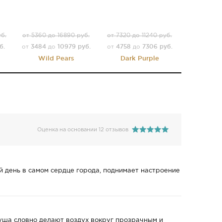
уб.
от 5360 до 16890 руб.
от 7320 до 11240 руб.
б.
3484
10979 руб.
4758
7306 руб.
от
до
от
до
Wild Pears
Dark Purple
Оценка на основании 12 отзывов
й день в самом сердце города, поднимает настроение
уша словно делают воздух вокруг прозрачным и