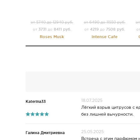
от 5740 до 12940 руб.
от 6490 до 11550 руб.
от
3731
8411 руб.
4219
7508 руб.
от
до
от
до
о
Roses Musk
Intense Cafe
18.07.2025
Katerina33
Лёгкий взрыв цитрусов с е
без лишней вычурности.
25.05.2025
Галина Дмитриевна
Встреча с этим парфюмом н