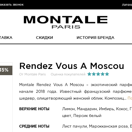
аказать звонок
ЛИЧН
ТАВКА
СКИДКИ
ИСТОРИЯ БРЕНДА
Rendez Vous A Moscou
35%
От Montale Paris
Оценка покупателей
Montale Rendez Vous A Moscou – экзотический пар
начале 2018 года. Известный французский парфюме
шедевр, олицетворяющий женский облик. Композиц...
П
ВЕРХНИЕ НОТЫ
Лимон, Мандарин, Имбирь, Кокос,
цвет, Персик белый
СРЕДНИЕ НОТЫ
Лист пачули, Марокканская роза, 