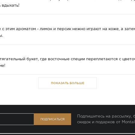
 вдыхать!
 с этим ароматом - лимон и персик нежно играют на коже, а зат
ы.
ягательный букет, где восточные специи переплетаются с цвет
ме!
ПОКАЗАТЬ БОЛЬШЕ
Подпишитесь на рассылку, б
ПОДПИСАТЬСЯ
скидок и подарков от Montal