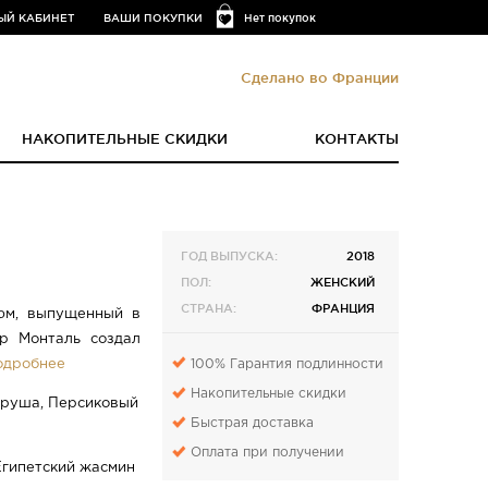
ЫЙ КАБИНЕТ
ВАШИ ПОКУПКИ
Нет покупок
Сделано во Франции
НАКОПИТЕЛЬНЫЕ СКИДКИ
КОНТАКТЫ
ГОД ВЫПУСКА:
2018
ПОЛ:
ЖЕНСКИЙ
СТРАНА:
ФРАНЦИЯ
фюм, выпущенный в
р Монталь создал
100% Гарантия подлинности
одробнее
Накопительные скидки
 Груша, Персиковый
Быстрая доставка
Оплата при получении
Египетский жасмин