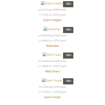
-35%
от 5740 до 13890 руб.
3731
9029 руб.
от
до
Starry Nights
-35%
от 10260 до 11620 руб.
6669
7553 руб.
от
до
Mukhallat
-35%
от 5360 до 16890 руб.
3484
10979 руб.
от
до
Wild Pears
-35%
от 7320 до 11240 руб.
4758
7306 руб.
от
до
Dark Purple